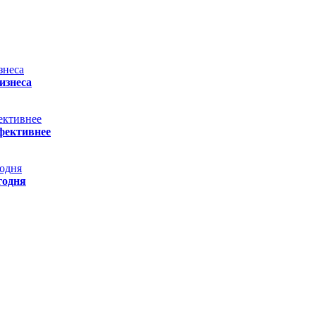
изнеса
фективнее
годня