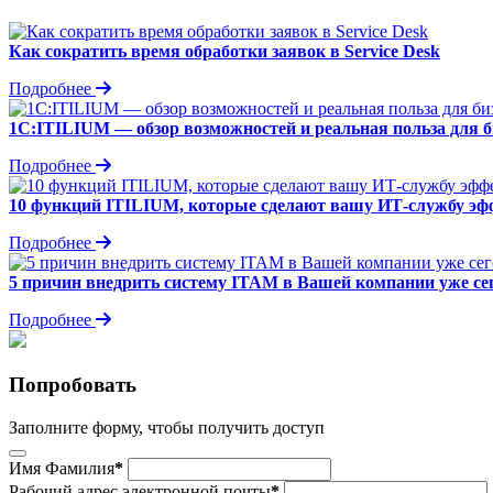
Как сократить время обработки заявок в Service Desk
Подробнее
1С:ITILIUM — обзор возможностей и реальная польза для б
Подробнее
10 функций ITILIUM, которые сделают вашу ИТ-службу эф
Подробнее
5 причин внедрить систему ITAM в Вашей компании уже се
Подробнее
Попробовать
Заполните форму, чтобы получить доступ
Имя Фамилия
*
Рабочий адрес электронной почты
*