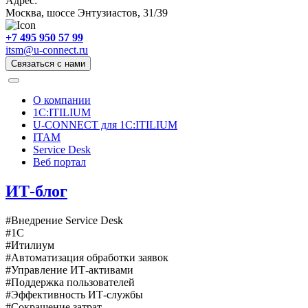
Адрес:
Москва, шоссе Энтузиастов, 31/39
+7 495 950 57 99
itsm@u-connect.ru
Связаться с нами
О компании
1C:ITILIUM
U-CONNECT для 1С:ITILIUM
ITAM
Service Desk
Веб портал
ИТ-блог
#Внедрение Service Desk
#1С
#Итилиум
#Автоматизация обработки заявок
#Управление ИТ-активами
#Поддержка пользователей
#Эффективность ИТ-службы
#Сокращение затрат.